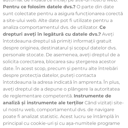
Pentru ce folosim datele dvs.?
O parte din date
sunt colectate pentru a asigura funcționarea corectă
a site-ului web. Alte date pot fi utilizate pentru a
analiza comportamentul dvs. de utilizator.
Ce
drepturi aveți în legătură cu datele dvs.?
Aveți
întotdeauna dreptul să primiți informații gratuit
despre originea, destinatarul și scopul datelor dvs.
personale stocate. De asemenea, aveți dreptul de a
solicita corectarea, blocarea sau ștergerea acestor
date. În acest scop, precum și pentru alte întrebări
despre protecția datelor, puteți contacta
întotdeauna la adresa indicată în amprenta. În plus,
aveți dreptul de a depune o plângere la autoritatea
de reglementare competentă.
Instrumente de
analiză și instrumente ale terților
Când vizitați site-
ul nostru web, comportamentul dvs. de navigare
poate fi analizat statistic. Acest lucru se întâmplă în
principal cu cookie-uri și cu așa-numitele programe