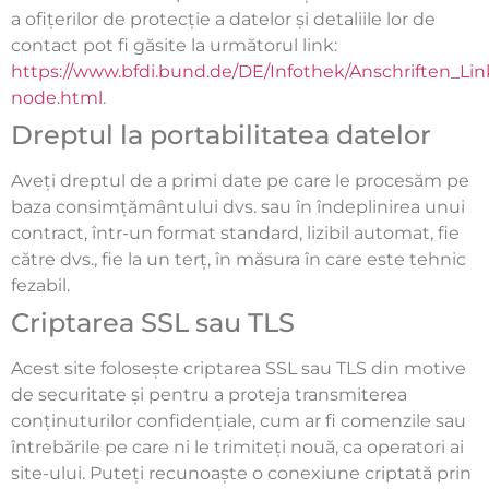
a ofițerilor de protecție a datelor și detaliile lor de
contact pot fi găsite la următorul link:
https://www.bfdi.bund.de/DE/Infothek/Anschriften_Link
node.html
.
Dreptul la portabilitatea datelor
Aveți dreptul de a primi date pe care le procesăm pe
baza consimțământului dvs. sau în îndeplinirea unui
contract, într-un format standard, lizibil automat, fie
către dvs., fie la un terț, în măsura în care este tehnic
fezabil.
Criptarea SSL sau TLS
Acest site folosește criptarea SSL sau TLS din motive
de securitate și pentru a proteja transmiterea
conținuturilor confidențiale, cum ar fi comenzile sau
întrebările pe care ni le trimiteți nouă, ca operatori ai
site-ului. Puteți recunoaște o conexiune criptată prin