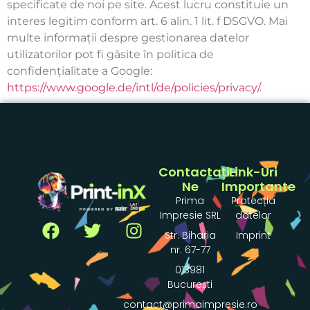
specificate de noi pe site. Acest lucru constituie un
interes legitim conform art. 6 alin. 1 lit. f DSGVO. Mai
multe informații despre gestionarea datelor
utilizatorilor pot fi găsite în politica de
confidențialitate a Google:
https://www.google.de/intl/de/policies/privacy/
.
Contactați-
Link-Uri
Ne
Importante
Prima
Protecția
Impresie SRL
datelor
Str. Biharia
Imprint
nr. 67-77
013981
București
contact@primaimpresie.ro