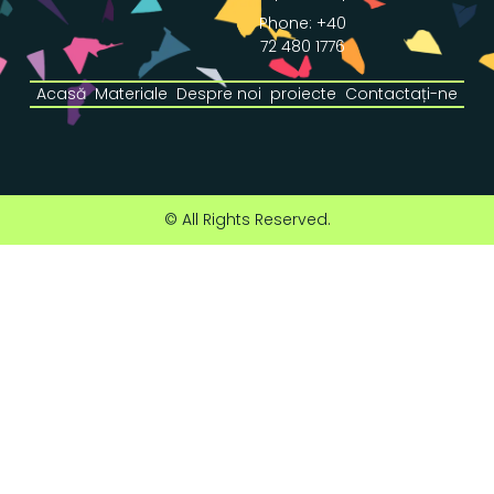
Phone: +40
72 480 1776
Acasă
Materiale
Despre noi
proiecte
Contactați-ne
© All Rights Reserved.