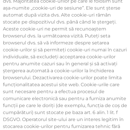
dvs. Majoritatea cookie-urilor pe care le folosim sunt
așa-numite „cookie-uri de sesiune”. Ele sunt șterse
automat după vizita dvs. Alte cookie-uri rămân
stocate pe dispozitivul dvs. până când le ștergeți.
Aceste cookie-uri ne permit să recunoaștem
browserul dvs. la următoarea vizită. Puteți seta
browserul dvs. să vă informeze despre setarea
cookie-urilor și să permiteți cookie-uri numai în cazuri
individuale, să excludeți acceptarea cookie-urilor
pentru anumite cazuri sau în general și să activați
ștergerea automată a cookie-urilor la închiderea
browserului. Dezactivarea cookie-urilor poate limita
funcționalitatea acestui site web. Cookie-urile care
sunt necesare pentru a efectua procesul de
comunicare electronică sau pentru a furniza anumite
funcții pe care le doriți (de exemplu, funcția de coș de
cumpărături) sunt stocate pe baza art. 6 alin. 1 lit. f
DSGVO. Operatorul site-ului are un interes legitim în
stocarea cookie-urilor pentru furnizarea tehnic fără