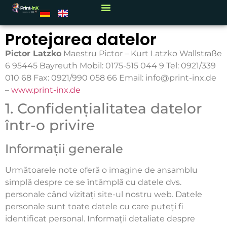
Protejarea datelor
Datenschutz_Rou
Pictor Latzko
Maestru Pictor – Kurt Latzko Wallstraße
6 95445 Bayreuth Mobil: 0175-515 044 9 Tel: 0921/339
010 68 Fax: 0921/990 058 66 Email: info@print-inx.de
–
www.print-inx.de
1. Confidențialitatea datelor
într-o privire
Informații generale
Următoarele note oferă o imagine de ansamblu
simplă despre ce se întâmplă cu datele dvs.
personale când vizitați site-ul nostru web. Datele
personale sunt toate datele cu care puteți fi
identificat personal. Informații detaliate despre